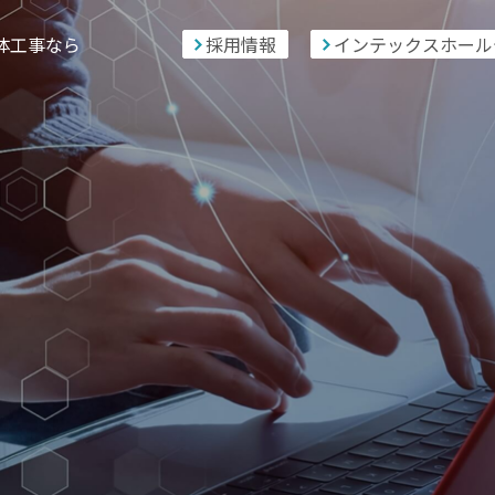
体工事なら
採用情報
インテックスホール
-
89
-
5379
お問い合
17：00（土日除く）
会社案内
採用情