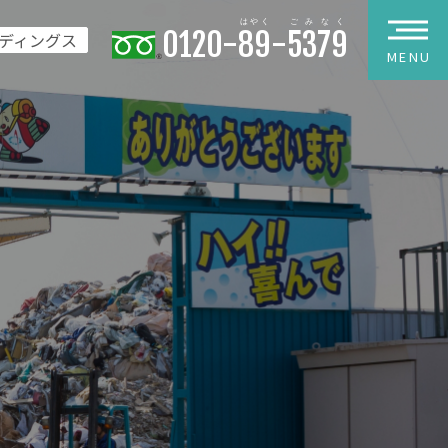
0120-
89
-
5379
ディングス
MENU
わせ
フォーム
報