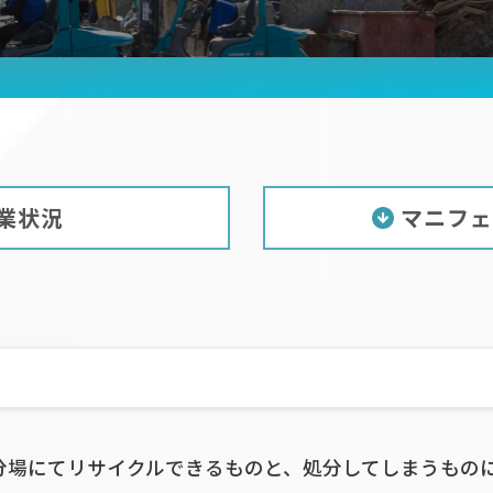
インテックスの強み
お知ら
社長メッセージ
個人情
会社概要
グルー
許認可情報
よくあ
動画で分かるインテックス
お問い
業状況
マニフェ
分場にてリサイクルできるものと、処分してしまうもの