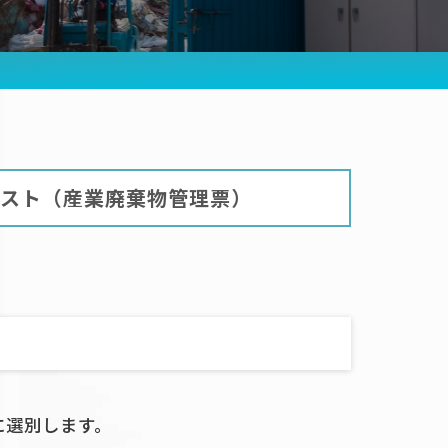
せ
報保護方針
プ企業
るご質問
合わせ
スト（産業廃棄物管理票）
に選別します。