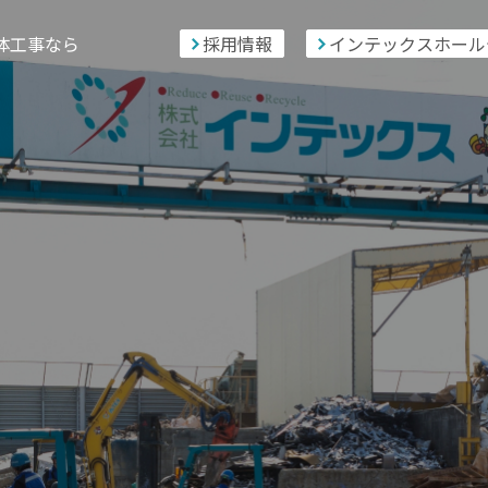
体工事なら
採用情報
インテックスホール
-
89
-
5379
お問い合
17：00（土日除く）
会社案内
採用情