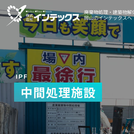
廃棄物処理・建築物解
岡山のインテックスへ
0120
受付時間／8：00～
IPF
中間処理施設
廃棄物処理