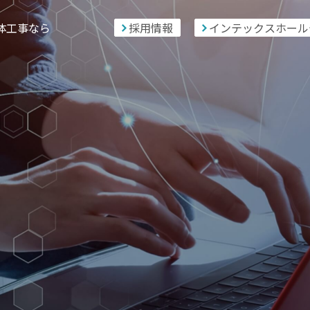
体工事なら
採用情報
インテックスホール
-
89
-
5379
お問い合
17：00（土日除く）
会社案内
採用情