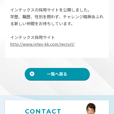
インテックスの採用サイトを公開しました。
廃棄物処理
学歴、職歴、性別を問わず、チャレンジ精神あふれ
取扱品目
る新しい仲間をお待ちしています。
産業廃棄物処理フロー
インテックス採用サイト
お客様お取引までの流れ
http://www.intex-kk.com/recruit/
収集運搬車両
中間処理施設
建築物解体工事
一覧へ戻る
CONTACT